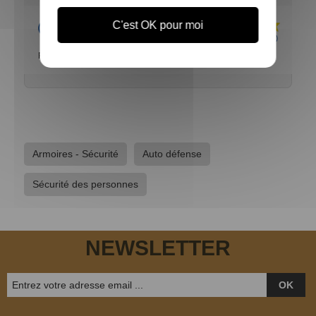
Acheteur Vérifié
C'est OK pour moi
Publié le 01/09/2020 à 17:49
(Date de commande : 13/08/2020)
parfait
Armoires - Sécurité
Auto défense
Sécurité des personnes
NEWSLETTER
OK