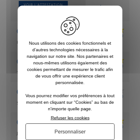
VOIR L'ATTESTATION
Basé sur 5 avis
Martial
Publié le 09/11/2023 à 09:33
(Date de commande : 03/11/2023)
Produit conforme
Nous utilisons des cookies fonctionnels et
d’autres technologies nécessaires à la
navigation sur notre site. Nos partenaires et
Acheteur Vérifié
nous-mêmes utilisons également des
Publié le 30/10/2021 à 23:52
(Date de commande : 24/10/2021)
cookies permettant de mesurer le trafic afin
Très discret
de vous offrir une expérience client
personnalisée.
Acheteur Vérifié
Vous pourrez modifier vos préférences à tout
Publié le 26/09/2021 à 20:18
(Date de commande : 19/09/2021)
moment en cliquant sur “Cookies” au bas de
Satisfaction
n'importe quelle page.
Refuser les cookies
Acheteur Vérifié
Publié le 08/11/2020 à 21:07
(Date de commande : 01/11/2020)
Personnaliser
Je recommande