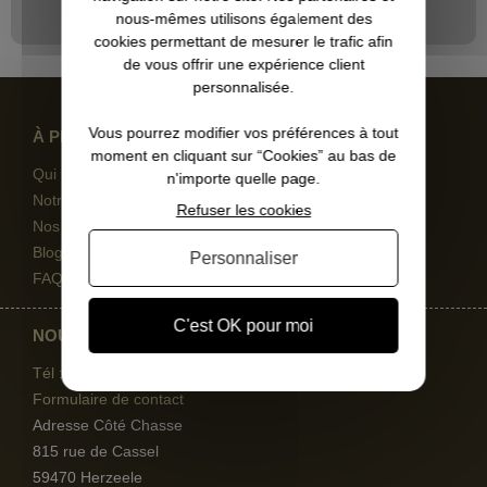
nous-mêmes utilisons également des
cookies permettant de mesurer le trafic afin
de vous offrir une expérience client
personnalisée.
Vous pourrez modifier vos préférences à tout
À PROPOS
moment en cliquant sur “Cookies” au bas de
Qui sommes-nous
n'importe quelle page.
Notre magasin
Refuser les cookies
Nos engagements
Blog et conseils d'experts
Personnaliser
FAQ
C'est OK pour moi
NOUS CONTACTER
Tél : 09 67
11 82 28
Formulaire de contact
Adresse Côté Chasse
815 rue de Cassel
59470 Herzeele