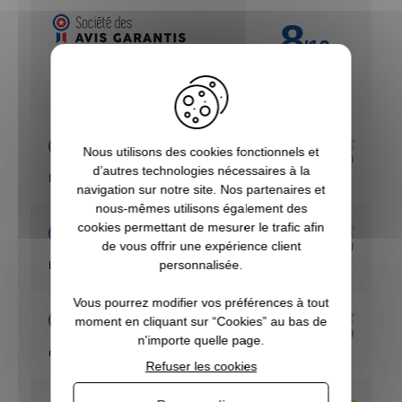
8
/10
VOIR L'ATTESTATION
Basé sur 5 avis
Acheteur Vérifié
Nous utilisons des cookies fonctionnels et
Publié le 22/09/2022 à 21:01
(Date de commande : 16/09/2022)
d’autres technologies nécessaires à la
En attente de résultats
navigation sur notre site. Nos partenaires et
nous-mêmes utilisons également des
Acheteur Vérifié
cookies permettant de mesurer le trafic afin
de vous offrir une expérience client
Publié le 29/12/2021 à 13:13
(Date de commande : 18/12/2021)
personnalisée.
bon son .un peu volumineux
Vous pourrez modifier vos préférences à tout
Acheteur Vérifié
moment en cliquant sur “Cookies” au bas de
Publié le 02/10/2021 à 11:49
(Date de commande : 22/09/2021)
n'importe quelle page.
mayen
Refuser les cookies
Acheteur Vérifié