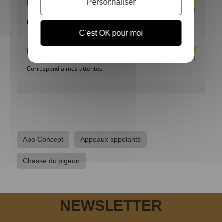
Personnaliser
Publié le 01/12/2020 à 19:50
(Date de commande : 24/11/2020)
pas encore utilisé à l'air correct
C'est OK pour moi
Acheteur Vérifié
Publié le 05/10/2018 à 21:46
(Date de commande : 28/09/2018)
Correspond à mes attentes
Apo Concept
Appeaux appelants
Chasse du pigeon
NEWSLETTER