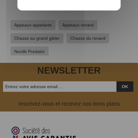
Appeaux appelants
Appeaux renard
Chasse au grand gibier
Chasse du renard
Nordik Predator
NEWSLETTER
OK
Inscrivez-vous et recevez nos bons plans