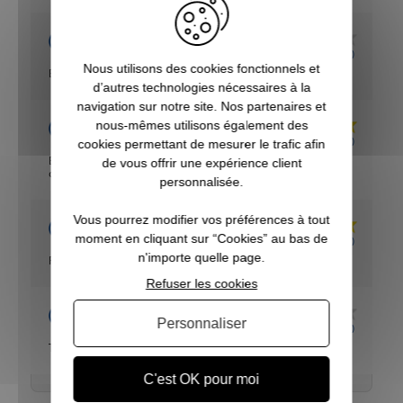
Acheteur Vérifié
Publié le 29/05/2022 à 17:28
(Date de commande : 22/05/2022)
Nous utilisons des cookies fonctionnels et
Bon produit,à voir à l essais
d’autres technologies nécessaires à la
navigation sur notre site. Nos partenaires et
Acheteur Vérifié
nous-mêmes utilisons également des
Publié le 02/08/2021 à 17:10
(Date de commande : 19/07/2021)
cookies permettant de mesurer le trafic afin
Bon produit, mais CÔTÉ CHASSE laisse à désirer niveau
de vous offrir une expérience client
commercial
personnalisée.
Vous pourrez modifier vos préférences à tout
Acheteur Vérifié
moment en cliquant sur “Cookies” au bas de
Publié le 08/06/2020 à 10:55
(Date de commande : 30/05/2020)
n'importe quelle page.
Facile d’emploi, maintenant voir l’efficacité sur le terrain
Refuser les cookies
Acheteur Vérifié
Personnaliser
Publié le 03/04/2017 à 14:00
(Date de commande : 03/04/2017)
Très bon appel , mais je ne l'ai pas encore essayé
C'est OK pour moi