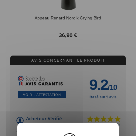
Appeau Renard Nordik Crying Bird
36,90 €
AVIS CONCERNANT LE PRODUIT
9.2
/10
VOIR L'ATTESTATION
Basé sur 5 avis
Acheteur Vérifié
Publié le 24/06/2022 à 11:31
(Date de commande : 03/06/2022)
Ok,parfait.