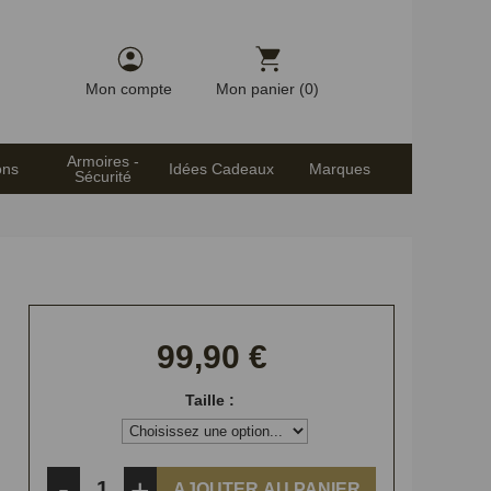
Mon compte
Mon panier (0)
Armoires -
ons
Idées Cadeaux
Marques
Sécurité
99,90 €
Taille :
-
+
AJOUTER AU PANIER