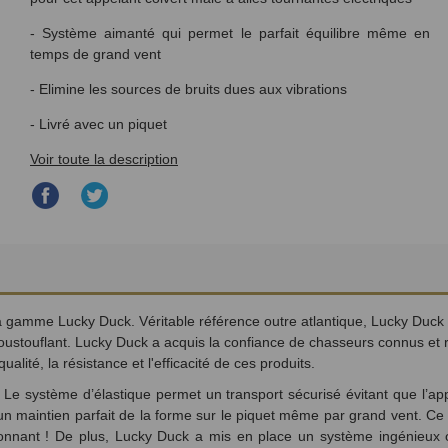
- Système aimanté qui permet le parfait équilibre même en
temps de grand vent
- Elimine les sources de bruits dues aux vibrations
- Livré avec un piquet
Voir toute la description
Partager
Partager
sur
sur
Facebook
Twitter
a gamme Lucky Duck. Véritable référence outre atlantique, Lucky Duc
poustouflant. Lucky Duck a acquis la confiance de chasseurs connus et 
lité, la résistance et l'efficacité de ces produits.
. Le système d’élastique permet un transport sécurisé évitant que l’a
n maintien parfait de la forme sur le piquet même par grand vent. Ce
onnant ! De plus, Lucky Duck a mis en place un système ingénieux o