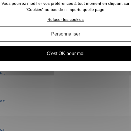
Vous pourrez modifier vos préférences à tout moment en cliquant sur
“Cookies” au bas de n'importe quelle page.
0
0
0
0
Refuser les cookies
1★
2★
3★
4★
5★
Personnaliser
025)
C'est OK pour moi
023)
023)
021)