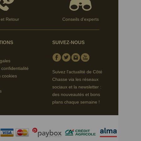
et Retour
Conseils d'experts
TIONS
SUIVEZ-NOUS
Facebook
Twitter
Instagram
Youtube
gales
 confidentialité
Suivez l'actualité de Côté
s cookies
Chasse via les réseaux
sociaux et la newsletter :
s
des nouveautés et bons
plans chaque semaine !