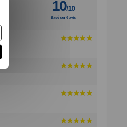
10
/10
Basé sur 6 avis