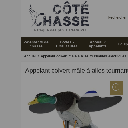
Panneau de gestion des cookies
La traque des prix s'arrête ici !
Vêtements de
Bottes -
Appeaux
Equi
chasse
Chaussures
appelants
Accueil
>
Appelant colvert mâle à ailes tournantes électriqu
Appelant colvert mâle à ailes tourn