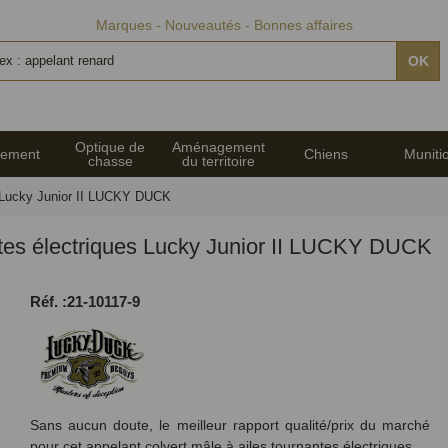
Marques
Nouveautés
Bonnes affaires
OK
Optique de
Aménagement
pement
Chiens
Muniti
chasse
du territoire
es Lucky Junior II LUCKY DUCK
antes électriques Lucky Junior II LUCKY DUCK
Réf. :21-10117-9
Sans aucun doute, le meilleur rapport qualité/prix du marché
pour cet appelant colvert mâle à ailes tournantes électriques