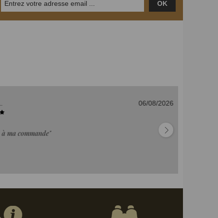
OK
06/08/2026
Mu
 ma commande"
"c