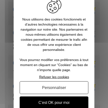
Acheteur Vérifié
Publié le 17/04/2018 à 17:03
(Date de commande : 10/04/2018)
Très bien
Nous utilisons des cookies fonctionnels et
d’autres technologies nécessaires à la
navigation sur notre site. Nos partenaires et
Acheteur Vérifié
nous-mêmes utilisons également des
Publié le 02/11/2017 à 13:00
(Date de commande : 02/11/2017)
cookies permettant de mesurer le trafic afin
super forme légère et résistante qualité prix au top et peut
de vous offrir une expérience client
être placer sur tout milieu et territoire a l aide de son piquet
livre avec .
personnalisée.
Vous pourrez modifier vos préférences à tout
Acheteur Vérifié
moment en cliquant sur “Cookies” au bas de
Publié le 23/08/2017 à 14:00
(Date de commande : 23/08/2017)
n'importe quelle page.
Top de AàZ
Refuser les cookies
Acheteur Vérifié
Personnaliser
Publié le 22/08/2017 à 14:00
(Date de commande : 22/08/2017)
Je suis très satisfait de mes articles merci pour votre
professionnalisme a bientôt
C'est OK pour moi