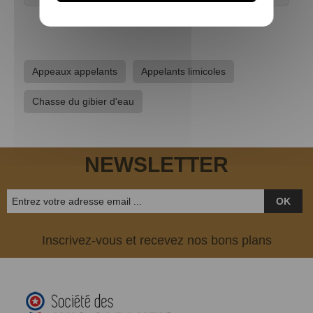
Appeaux appelants
Appelants limicoles
Chasse du gibier d'eau
NEWSLETTER
OK
Inscrivez-vous et recevez nos bons plans