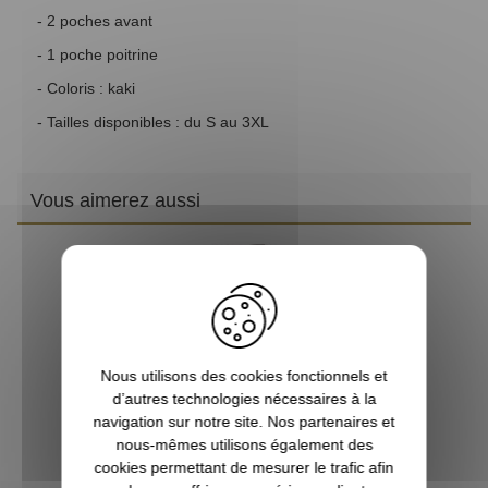
- 2 poches avant
- 1 poche poitrine
- Coloris : kaki
- Tailles disponibles : du S au 3XL
Vous aimerez aussi
B
Nous utilisons des cookies fonctionnels et
d’autres technologies nécessaires à la
navigation sur notre site. Nos partenaires et
nous-mêmes utilisons également des
cookies permettant de mesurer le trafic afin
Veste polaire Sherpa marron SOMLYS