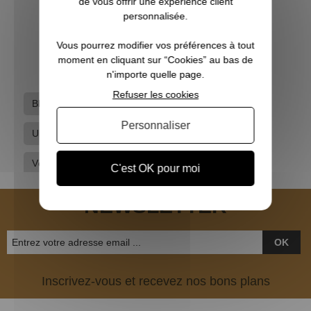
de vous offrir une expérience client
personnalisée.
69,95 €
Vous pourrez modifier vos préférences à tout
moment en cliquant sur “Cookies” au bas de
n'importe quelle page.
Refuser les cookies
Blousons et Polaires
Marques
Somlys
Personnaliser
Univers de chasse
Vêtements de chasse
Vêtements hommes
C'est OK pour moi
NEWSLETTER
OK
Inscrivez-vous et recevez nos bons plans