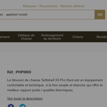
Marques
Nouveautés
Bonnes affaires
OK
Optique de
Aménagement
pement
Chiens
Muniti
chasse
du territoire
Réf. :PHP0003
Le blouson de chasse Softshell X3 Pro Hunt est un équipement
confortable et technique, à la fois souple et étanche qui offre le
meilleur rapport poids / qualités thermiques.
Voir toute la description