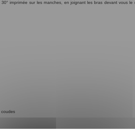
ir 30° imprimée sur les manches, en joignant les bras devant vous l
x coudes