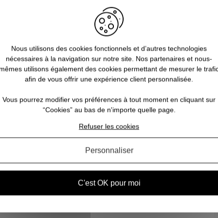
fluo :
Blouson Softshell X3 GhostCamo orange fluo ProHunt
range Pro Hunt
de la marque
Verney-Carron
chez
Côté Chasse
, 
Nous utilisons des cookies fonctionnels et d’autres technologies
rance de bénéficier d'une
large gamme de produits toujours aux mei
nécessaires à la navigation sur notre site. Nos partenaires et nous-
mêmes utilisons également des cookies permettant de mesurer le trafi
 chaussants"
afin de vous offrir une expérience client personnalisée.
Hommes"
Vous pourrez modifier vos préférences à tout moment en cliquant sur
olaires
"
“Cookies” au bas de n'importe quelle page.
Refuser les cookies
Personnaliser
C'est OK pour moi