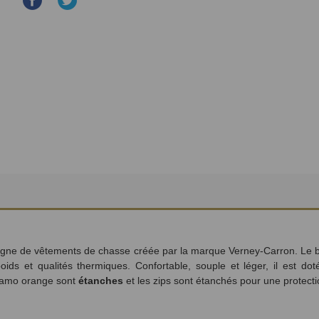
Partager
Partager
sur
sur
Facebook
Twitter
 ligne de vêtements de chasse créée par la marque Verney-Carron. Le b
poids et qualités thermiques. Confortable, souple et léger, il est do
 camo orange sont
étanches
et les zips sont étanchés pour une protect