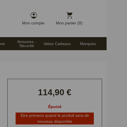
Mon compte
Mon panier (0)
Armoires -
ons
Idées Cadeaux
Marques
Sécurité
114,90 €
Épuisé
Etre prévenu quand le produit sera de
nouveau disponible