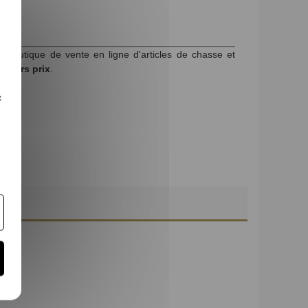
la boutique de vente en ligne d'articles de chasse et
lleurs prix
.
c