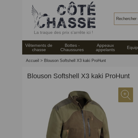
Panneau de gestion des cookies
La traque des prix s'arrête ici !
Vêtements de
Bottes -
Appeaux
Equi
chasse
Chaussures
appelants
Accueil
>
Blouson Softshell X3 kaki ProHunt
Blouson Softshell X3 kaki ProHunt