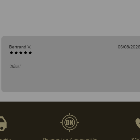
06/08/2026
Frédéric L.
"Conforme à
rapide
Paiement en X mensualités
SAV 