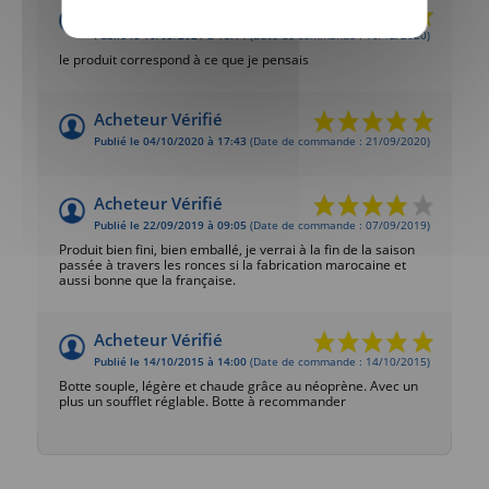
Acheteur Vérifié
Publié le 10/03/2021 à 18:14
(Date de commande : 10/12/2020)
le produit correspond à ce que je pensais
Acheteur Vérifié
Publié le 04/10/2020 à 17:43
(Date de commande : 21/09/2020)
Acheteur Vérifié
Publié le 22/09/2019 à 09:05
(Date de commande : 07/09/2019)
Produit bien fini, bien emballé, je verrai à la fin de la saison
passée à travers les ronces si la fabrication marocaine et
aussi bonne que la française.
Acheteur Vérifié
Publié le 14/10/2015 à 14:00
(Date de commande : 14/10/2015)
Botte souple, légère et chaude grâce au néoprène. Avec un
plus un soufflet réglable. Botte à recommander