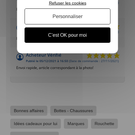
Publié le 11/01/2023 à 18:29
(Date de commande : 05/01/2023)
Refuser les cookies
Bien
Personnaliser
Acheteur Vérifié
Publié le 16/02/2022 à 20:23
(Date de commande : 09/02/2022)
C'est OK pour moi
Impeccable
Acheteur Vérifié
Publié le 05/12/2021 à 16:50
(Date de commande : 27/11/2021)
Envoi rapide, article correspondant à la photo!
Bonnes affaires
Bottes - Chaussures
Idées cadeaux pour lui
Marques
Rouchette