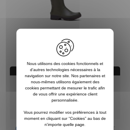
Bottes de chasse Veneur Femme kaki Rouchette
84,90 €
Nous utilisons des cookies fonctionnels et
d’autres technologies nécessaires à la
AVIS CONCERNANT LE PRODUIT
navigation sur notre site. Nos partenaires et
nous-mêmes utilisons également des
cookies permettant de mesurer le trafic afin
9.3
de vous offrir une expérience client
/10
personnalisée.
VOIR L'ATTESTATION
Basé sur 3 avis
Vous pourrez modifier vos préférences à tout
moment en cliquant sur “Cookies” au bas de
n'importe quelle page.
Acheteur Vérifié