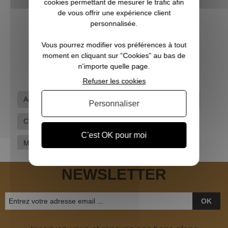
cookies permettant de mesurer le trafic afin
de vous offrir une expérience client
personnalisée.
Bretelle fusil néoprène Noir BERETTA
Vous pourrez modifier vos préférences à tout
39,00 €
moment en cliquant sur “Cookies” au bas de
n'importe quelle page.
Refuser les cookies
Accessoires pour armes
Bretelles
Browning
Personnaliser
Chasse grand gibier
Equipement du chasseur
C'est OK pour moi
Marques
NEWSLETTER
OK