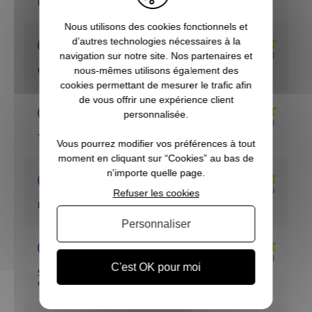
Pratique est très légère
Nous utilisons des cookies fonctionnels et
Acheteur Vérifié
d’autres technologies nécessaires à la
navigation sur notre site. Nos partenaires et
Publié le 11/08/2022 à 01:04
(Date de commande : 02/08/2022)
Canne très stable
nous-mêmes utilisons également des
cookies permettant de mesurer le trafic afin
de vous offrir une expérience client
Acheteur Vérifié
personnalisée.
Publié le 08/08/2022 à 19:00
(Date de commande : 31/07/2022)
Très bien
Vous pourrez modifier vos préférences à tout
moment en cliquant sur “Cookies” au bas de
n'importe quelle page.
Acheteur Vérifié
Publié le 23/07/2022 à 13:43
(Date de commande : 12/07/2022)
Refuser les cookies
Bien
Personnaliser
Acheteur Vérifié
Publié le 22/07/2022 à 21:45
(Date de commande : 11/07/2022)
C'est OK pour moi
Super qualité/ prix ! Déjà 1 beau sanglier prélevé avec,
excellent produit !