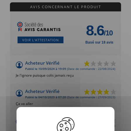
AVIS CONCERNANT LE PRODUIT
8.6
/10
VOIR L'ATTESTATION
Basé sur 18 avis
Acheteur Vérifié
Publié le 10/09/2024 à 19:09
(Date de commande : 22/08/2024)
Je l'ignore puisque colis jamais reçu
Acheteur Vérifié
Publié le 04/10/2023 à 07:20
(Date de commande : 27/09/2023)
Ça va aller
Acheteur Vérifié
Publié le 15/08/2022 à 17:25
(Date de commande : 06/08/2022)