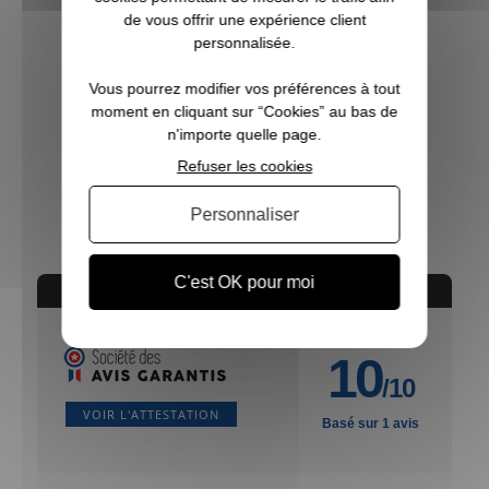
de vous offrir une expérience client
personnalisée.
Vous pourrez modifier vos préférences à tout
moment en cliquant sur “Cookies” au bas de
n'importe quelle page.
Cartouche Steel 29 cal 12 Mary Arm
Refuser les cookies
21,35 €
Personnaliser
C'est OK pour moi
AVIS CONCERNANT LE PRODUIT
10
/10
VOIR L'ATTESTATION
Basé sur 1 avis