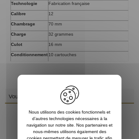
Technologie
Fabrication française
Calibre
12
Chambrage
70 mm
Charge
32 grammes
Culot
16 mm
Conditionnement
10 cartouches
Vous aimerez aussi
Nous utilisons des cookies fonctionnels et
d’autres technologies nécessaires à la
navigation sur notre site. Nos partenaires et
nous-mêmes utilisons également des
cookies permettant de mesurer le trafic afin