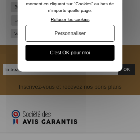
moment en cliquant sur “Cookies” au bas de
Browning
Casquettes
Casquettes Browning
n'importe quelle page.
Refuser les cookies
Equipements
Idées cadeaux pour lui
Personnaliser
Vêtements de chasse
Vêtements de traque
Vêtements hommes
NEWSLETTER
C'est OK pour moi
OK
Inscrivez-vous et recevez nos bons plans