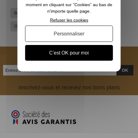
moment en cliquant sur “Cookies” au bas de
n'importe quelle page.
Browning
Casquettes
Casquettes Browning
Refuser les cookies
Ouverture chasse plaine
Vêtements de chasse
Personnaliser
NEWSLETTER
C'est OK pour moi
OK
Inscrivez-vous et recevez nos bons plans