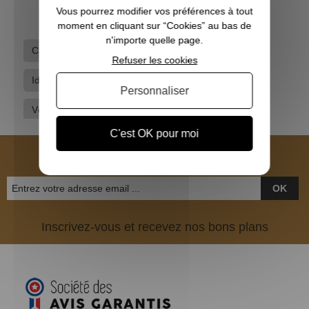
Vous pourrez modifier vos préférences à tout
moment en cliquant sur “Cookies” au bas de
n'importe quelle page.
Casquettes
Equipements
Refuser les cookies
Idées cadeaux pour lui
Vêtements de chasse
Personnaliser
Vêtements hommes
Winchester
C'est OK pour moi
NEWSLETTER
OK
Inscrivez-vous et recevez nos bons plans