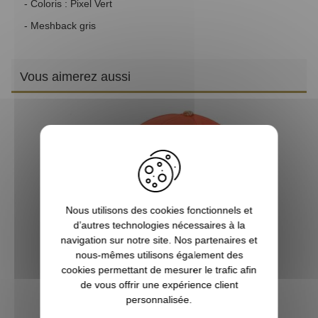
- Coloris : Pixel Vert
- Meshback gris
Vous aimerez aussi
PR
Nous utilisons des cookies fonctionnels et
d’autres technologies nécessaires à la
navigation sur notre site. Nos partenaires et
nous-mêmes utilisons également des
Casquette Browning Sure Shot orange
cookies permettant de mesurer le trafic afin
de vous offrir une expérience client
personnalisée.
19,95 €