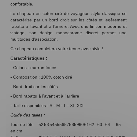
confortable.
Le chapeau en coton ciré de voyageur, style classique se
caractérise par un bord droit sur les côtés et légèrement
rabattu à l'avant et à l'arrière. Avec une finition moderne et
vintage, son design monochrome discret permet une
multitudes d'association.
Ce chapeau complétera votre tenue avec style !
Caractéristiques
:
- Coloris : marron foncé
- Composition : 100% coton ciré
- B
ord droit sur les côtés
- Bord
rabattu à l'avant et à l'arrière
- Taille disponibles : S - M - L - XL-XXL
Guide des tailles :
Tour de tête
52
53
54
55
56
57
58
59
60
61
62
63
64
65
en cm