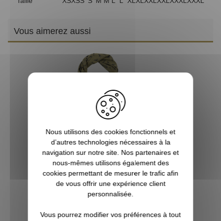
Taille
XS
XS
S
S
M
M
L
L
XL
XL
XXL
XXL
XXXL
XXXL
Vous aimerez aussi
Nous utilisons des cookies fonctionnels et
d’autres technologies nécessaires à la
navigation sur notre site. Nos partenaires et
Chèche de chasse kaki PRO HUNT
nous-mêmes utilisons également des
cookies permettant de mesurer le trafic afin
de vous offrir une expérience client
22,90 €
personnalisée.
Vous pourrez modifier vos préférences à tout