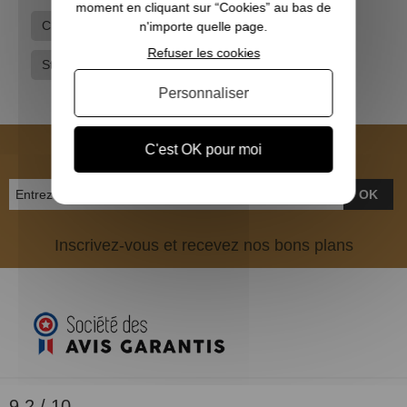
moment en cliquant sur “Cookies” au bas de
Chapeaux - Bob
Equipements
Marques
n'importe quelle page.
Refuser les cookies
Stetson
Vêtements de chasse
Personnaliser
NEWSLETTER
C'est OK pour moi
OK
Inscrivez-vous et recevez nos bons plans
9.2 / 10