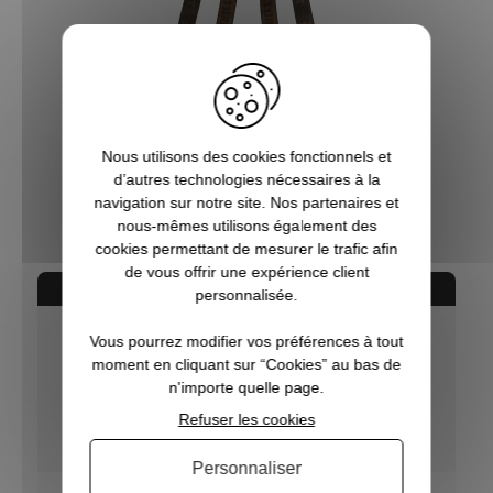
Bretelles avec clips d'attaches Deerhunter
Nous utilisons des cookies fonctionnels et
d’autres technologies nécessaires à la
44,99 €
navigation sur notre site. Nos partenaires et
nous-mêmes utilisons également des
cookies permettant de mesurer le trafic afin
de vous offrir une expérience client
AVIS CONCERNANT LE PRODUIT
personnalisée.
Vous pourrez modifier vos préférences à tout
10
moment en cliquant sur “Cookies” au bas de
/10
n'importe quelle page.
VOIR L'ATTESTATION
Refuser les cookies
Basé sur 1 avis
Personnaliser