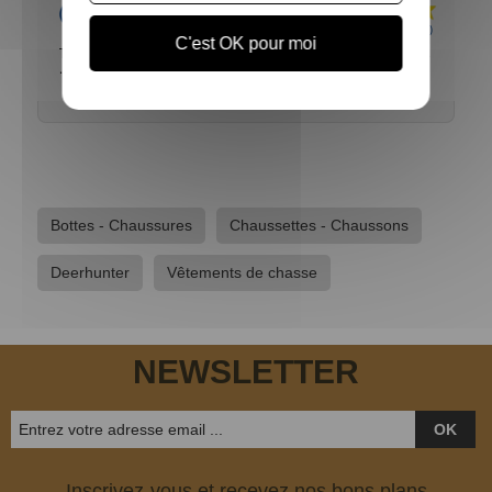
Acheteur Vérifié
Publié le 14/12/2021 à 17:22
(Date de commande : 04/12/2021)
C'est OK pour moi
Très chaudes assez longues même pour des mollets un forts
.
Bottes - Chaussures
Chaussettes - Chaussons
Deerhunter
Vêtements de chasse
NEWSLETTER
OK
Inscrivez-vous et recevez nos bons plans