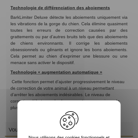
Technologie de différenciation des aboiements
BarkLimiter Deluxe détecte les aboiements uniquement via
les vibrations de la gorge du chien. Cela élimine quasiment
toutes les erreurs de correction causées par des
grattements ou par d’autres bruits tels que des aboiements
de chiens environnants. Il corrige les aboiements
obsessionnels ou gênants et ignore les bons aboiements.
Cela permet au chien d’exprimer une blessure ou une
menace sans activer le dispositif.
Technologie « augmentation automatique »
Cette fonction permet d’ajuster progressivement le niveau
de correction de votre animal à un niveau permettant
d’arrêter les aboiements indésirables. Le niveau de
correction débute au plus bas pour stopper au niveau le
plus adapté à votre chien.
Vous aimerez aussi
Nous utilisons des cookies fonctionnels et