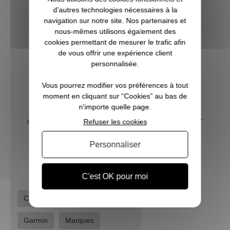
d’autres technologies nécessaires à la
C
navigation sur notre site. Nos partenaires et
nous-mêmes utilisons également des
cookies permettant de mesurer le trafic afin
de vous offrir une expérience client
personnalisée.
Vous pourrez modifier vos préférences à tout
moment en cliquant sur “Cookies” au bas de
n'importe quelle page.
Refuser les cookies
Collier chien Anti-aboiement rechargeable PRO HUNT
Personnaliser
74,95 €
C'est OK pour moi
Chiens
Colliers de dressage et repérage
Garmin
Marques