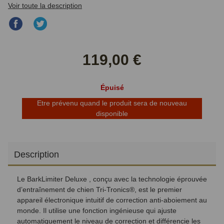
Voir toute la description
Partager
Partager
sur
sur
Facebook
Twitter
119,00 €
Épuisé
Etre prévenu quand le produit sera de nouveau
disponible
Description
Le BarkLimiter Deluxe , conçu avec la technologie éprouvée
d’entraînement de chien Tri-Tronics®, est le premier
appareil électronique intuitif de correction anti-aboiement au
monde. Il utilise une fonction ingénieuse qui ajuste
automatiquement le niveau de correction et différencie les