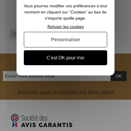
Vous pourrez modifier vos préférences à tout
6,90 €
moment en cliquant sur “Cookies” au bas de
n'importe quelle page.
Refuser les cookies
Chiens
Colliers
Colliers-Laisses
Personnaliser
C'est OK pour moi
NEWSLETTER
OK
Inscrivez-vous et recevez nos bons plans