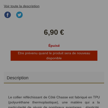
Voir toute la description
Partager
Partager
sur
sur
Facebook
Twitter
6,90 €
Épuisé
Etre prévenu quand le produit sera de nouveau
disponible
Description
Le collier réfléchissant de Côté Chasse est fabriqué en TPU
(polyuréthane thermoplastique), une matière qui a la
particularité de réunir de nombreux avantages : élasticité,