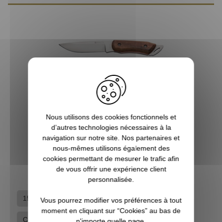
Nous utilisons des cookies fonctionnels et
Couteau de chasse Roan BERETTA
d’autres technologies nécessaires à la
navigation sur notre site. Nos partenaires et
nous-mêmes utilisons également des
129,00 €
cookies permettant de mesurer le trafic afin
de vous offrir une expérience client
personnalisée.
1515
Couteaux de chasse
Coutellerie
Vous pourrez modifier vos préférences à tout
moment en cliquant sur “Cookies” au bas de
Coutellerie
Equipement du chasseur
n'importe quelle page.