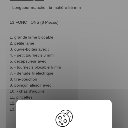
- Longueur manche :
bi-matière 85 mm
13 FONCTIONS (8 Pièces)
1. grande lame blocable
2. petite lame
3. ouvre-boîtes avec :
4. - petit tournevis 3 mm
5. décapsuleur avec :
6. - tournevis blocable 6 mm
7. - dénude fil électrique
8. tire-bouchon
9. poinçon alésoir avec :
10. - chas d'aiguille
11. pincettes
12. cure-dents
13. anneau