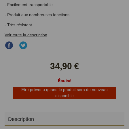
- Facilement transportable
- Produit aux nombreuses fonctions
- Très résistant
Voir toute la description
Partager
Partager
sur
sur
Facebook
Twitter
34,90 €
Épuisé
Etre prévenu quand le produit sera de nouveau
disponible
Description