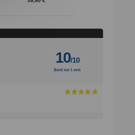
39,90 €
4
10
/10
Basé sur 1 avis