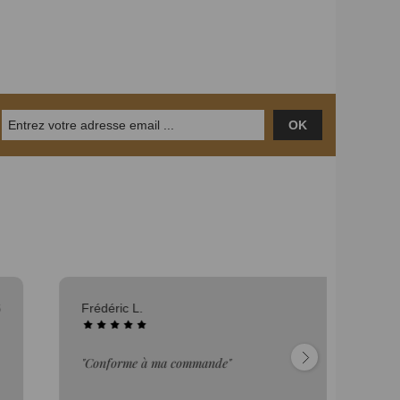
OK
06/08/2026
Mu
 ma commande"
"c