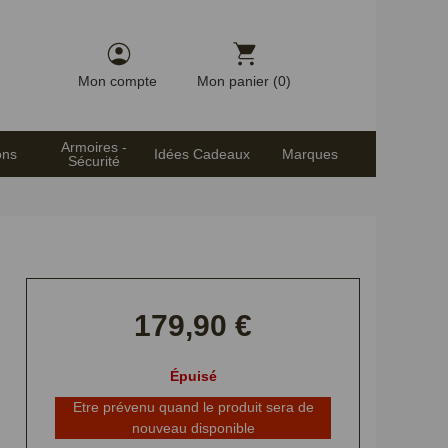
Mon compte
Mon panier (0)
Armoires -
ons
Idées Cadeaux
Marques
Sécurité
179,90 €
Épuisé
Etre prévenu quand le produit sera de
nouveau disponible