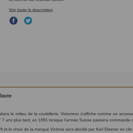
Voir toute la description
Partager
Partager
sur
sur
Facebook
Twitter
 Jaune
ns le milieu de la coutellerie, Victorinox s'affiche comme un access
e" 7 ans plus tard, en 1891 lorsque l'armée Suisse passera commande 
 et le choix de la marque Victoria sera décidé par Karl Elsener en cli