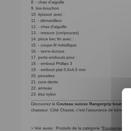
8. - chas d'aiguille
9. tire-bouchon
10. épissoir avec :
11. - démanilleur
12. - chas d'aiguille
13. - mesure (cm/pouces)
14. pince bec fin avec :
15. - coupe-fil métallique
16. - serre-écrous
17. porte-embouts pour :
18. - embout Phillips 3
19. - embout plat 0,6x4,5 mm
20. pincettes
21. cure-dents
22. anneau
23. étui nylon
Découvrez le
Couteau suisse Rangergrip boatsma
chasseur. Côté Chasse, c'est l'assurance de bénéfici
> Voir aussi : Produits de la catégorie "
Equipement du