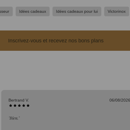
sseur
Idées cadeaux
Idées cadeaux pour lui
Victorinox
Inscrivez-vous et recevez nos bons plans
06/08/2026
Frédéric L.
"Conforme à