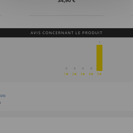
34,90 €
AVIS CONCERNANT LE PRODUIT
1
0
0
0
0
1★
2★
3★
4★
5★
020)
s