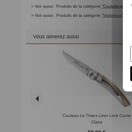
> Voir aussi : Produits de la catégorie
"Coutellerie"
> Voir aussi : Produits de la catégorie
"Victorinox"
Vous aimerez aussi
Couteau Le Thiers Liner Lock Corne
Claire