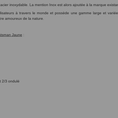
l'acier inoxydable. La mention Inox est alors ajoutée à la marque exist
tilisateurs à travers le monde et possède une gamme large et variée
utre amoureux de la nature.
oatsman Jaune
:
t 2/3 ondulé