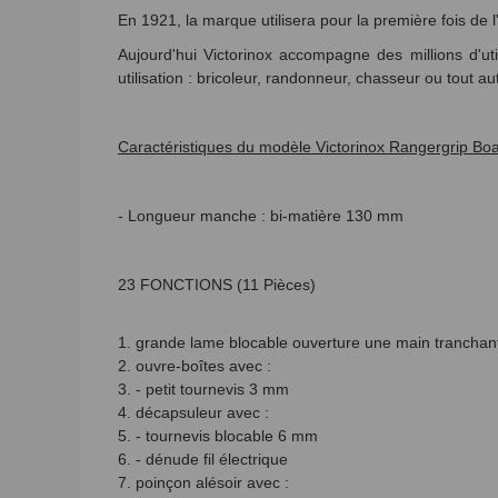
En 1921, la marque utilisera pour la première fois de 
Aujourd'hui Victorinox accompagne des millions d'u
utilisation : bricoleur, randonneur, chasseur ou tout a
Caractéristiques du modèle Victorinox Rangergrip B
- Longueur manche :
bi-matière 130 mm
23 FONCTIONS (11 Pièces)
1. grande lame blocable ouverture une main tranchan
2. ouvre-boîtes avec :
3. - petit tournevis 3 mm
4. décapsuleur avec :
5. - tournevis blocable 6 mm
6. - dénude fil électrique
7. poinçon alésoir avec :