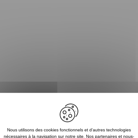
n jaune
de la marque
Victorinox
sur
"Côté Chasse"
la boutique de ve
er d'une
large gamme de produits toujours aux meilleurs prix.
Nous utilisons des cookies fonctionnels et d’autres technologies
 chasseur
"
nécessaires à la navigation sur notre site. Nos partenaires et nous-