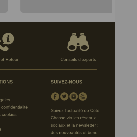
et Retour
Conseils d'experts
TIONS
SUIVEZ-NOUS
Facebook
Twitter
Instagram
Youtube
gales
 confidentialité
Suivez l'actualité de Côté
s cookies
Chasse via les réseaux
sociaux et la newsletter :
s
des nouveautés et bons