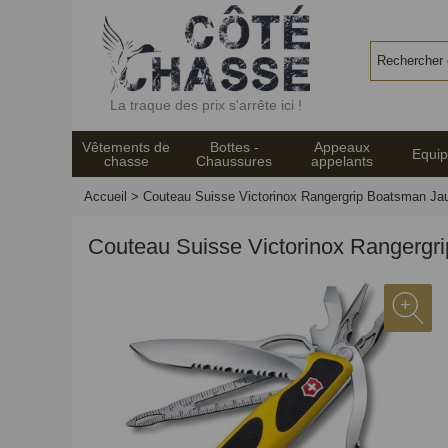
Panneau de gestion des cookies
La traque des prix s'arrête ici !
Vêtements de
Bottes -
Appeaux
Equi
chasse
Chaussures
appelants
Accueil
>
Couteau Suisse Victorinox Rangergrip Boatsman Ja
Couteau Suisse Victorinox Rangergr