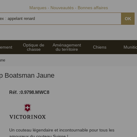
Marques
Nouveautés
Bonnes affaires
OK
Optique de
Aménagement
pement
Chiens
Muniti
chasse
du territoire
une
ip Boatsman Jaune
Réf. :0.9798.MWC8
Un couteau légendaire et incontournable pour tous les
amoureux du couteau Suisse !