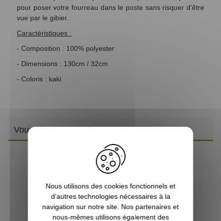
pour poser votre fourreau dans le poste sans risquer d'être
vue par le gibier.
Caractéristiques :
- Composition : 100% polyester
- Dimensions : 130cm / 32cm
- Coloris : kaki
Vous aimerez aussi
F
Nous utilisons des cookies fonctionnels et
d’autres technologies nécessaires à la
navigation sur notre site. Nos partenaires et
nous-mêmes utilisons également des