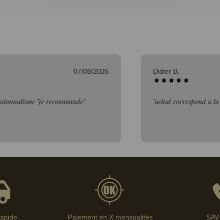
06/08/2026
Bertrand V.
description"
"Bien."
rapide
Paiement en X mensualités
SAV 