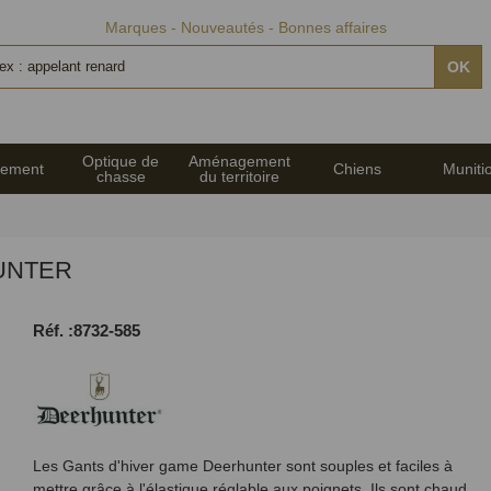
Marques
Nouveautés
Bonnes affaires
OK
Optique de
Aménagement
pement
Chiens
Muniti
chasse
du territoire
HUNTER
Réf. :8732-585
Les Gants d'hiver game Deerhunter
sont souples et faciles à
mettre grâce à l'élastique réglable aux poignets. Ils sont chaud