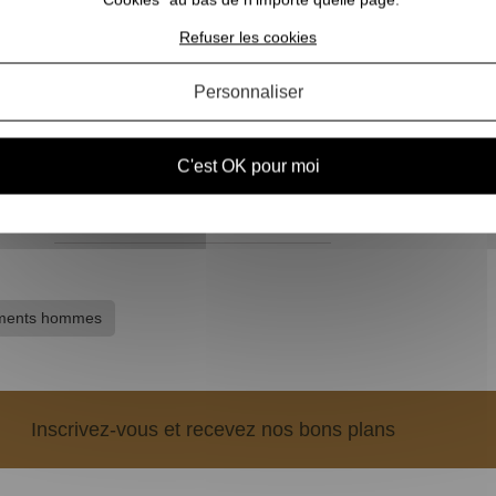
Refuser les cookies
Personnaliser
Gants chasse kaki ColdKill
BROWNING
C'est OK pour moi
69,90 €
ments hommes
Inscrivez-vous et recevez nos bons plans