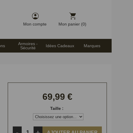
Mon compte
Mon panier (0)
Armoires -
ons
Idées Cadeaux
Marques
Sécurité
69,99 €
Taille :
-
+
AJOUTER AU PANIER