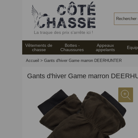
Panneau de gestion des cookies
La traque des prix s'arrête ici !
Vêtements de
Bottes -
Appeaux
Equi
chasse
Chaussures
appelants
Accueil
>
Gants d'hiver Game marron DEERHUNTER
Gants d'hiver Game marron DEER