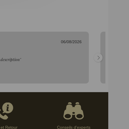
06/08/2026
Fr
"C
et Retour
Conseils d'experts