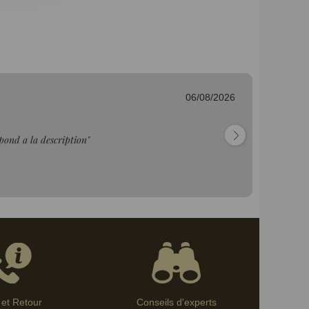
06/08/2026
Fr
"C
et Retour
Conseils d'experts