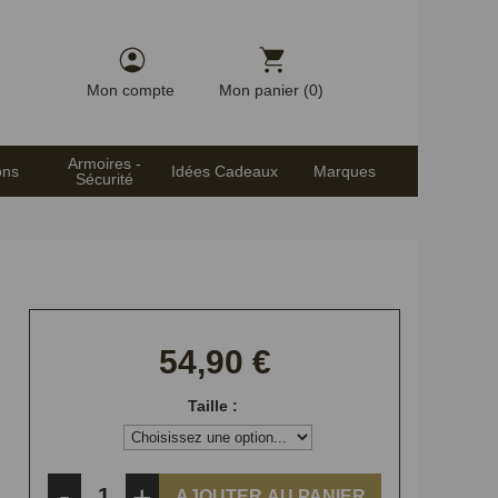
Mon compte
Mon panier (0)
Armoires -
ons
Idées Cadeaux
Marques
Sécurité
54,90 €
Taille :
-
+
AJOUTER AU PANIER