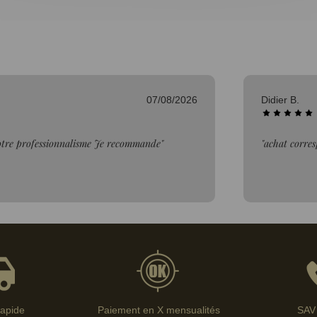
06/08/2026
Bertrand V.
description"
"Bien."
rapide
Paiement en X mensualités
SAV 