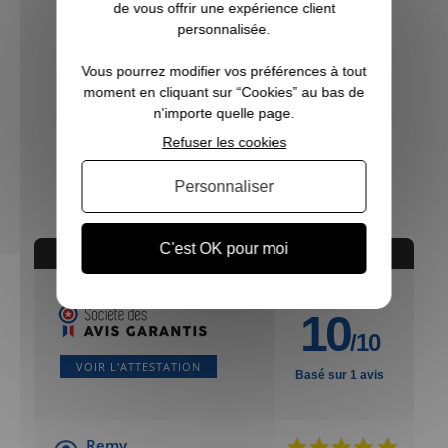
de vous offrir une expérience client
personnalisée.
Vous pourrez modifier vos préférences à tout
moment en cliquant sur “Cookies” au bas de
n'importe quelle page.
Gilet de chasse Bleu Moor avec tricot DEERHUNTER
Refuser les cookies
69,99 €
Personnaliser
C'est OK pour moi
AVIS CONCERNANT LE PRODUIT
10
/10
VOIR L'ATTESTATION
Basé sur 1 avis
Remy