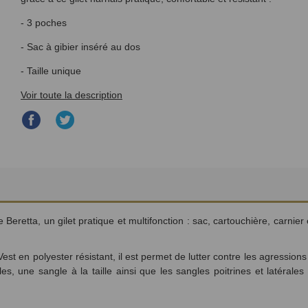
- 3 poches
- Sac à gibier inséré au dos
- Taille unique
Voir toute la description
Partager
Partager
sur
sur
Facebook
Twitter
retta, un gilet pratique et multifonction : sac, cartouchière, carnier et
est en polyester résistant, il est permet de lutter contre les agressions
s, une sangle à la taille ainsi que les sangles poitrines et latérale