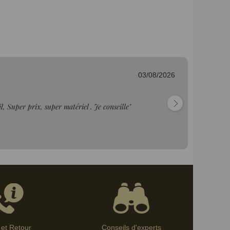
03/08/2026
Ju
l, Super prix, super matériel . Je conseille"
"T
et Retour
Conseils d'experts