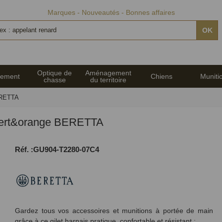
Marques
Nouveautés
Bonnes affaires
OK
Optique de
Aménagement
pement
Chiens
Muniti
chasse
du territoire
ERETTA
vert&orange BERETTA
Réf. :GU904-T2280-07C4
Gardez tous vos accessoires et munitions à portée de main
grâce à ce gilet harnais pratique, confortable et résistant :