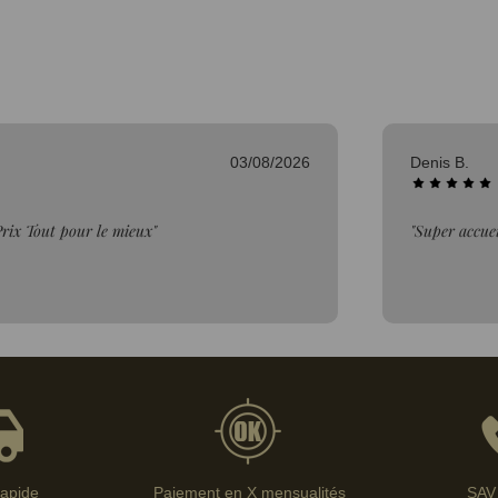
03/08/2026
Denis B.
rix Tout pour le mieux"
"Super accuei
rapide
Paiement en X mensualités
SAV 