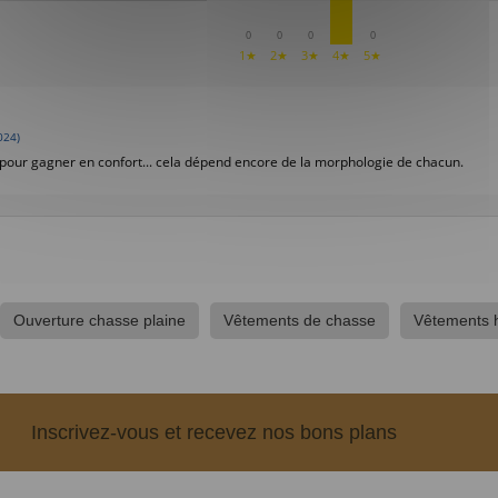
0
0
0
0
1★
2★
3★
4★
5★
024)
 pour gagner en confort... cela dépend encore de la morphologie de chacun.
Ouverture chasse plaine
Vêtements de chasse
Vêtements
Inscrivez-vous et recevez nos bons plans