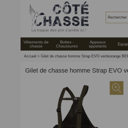
Panneau de gestion des cookies
La traque des prix s'arrête ici !
Vêtements de
Bottes -
Appeaux
Equi
chasse
Chaussures
appelants
Accueil
>
Gilet de chasse homme Strap EVO vert&orange B
Gilet de chasse homme Strap EVO 