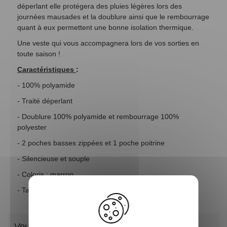
déperlant elle protégera des pluies légères lors des
journées mausades et la doublure ainsi que le rembourrage
quant à eux permettent une bonne isolation thermique.
Une veste qui vous accompagnera lors de vos sorties en
toute saison !
Caractéristiques
:
- 100% polyamide
- Traité déperlant
- Doublure 100% polyamide et rembourrage 100%
polyester
- 2 poches basses zippées et 1 poche poitrine
- Silencieuse et souple
- Coloris : marron
- Tailles du S au 4XL
Vous aimerez aussi