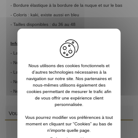
- Bordure élastique à la bordure de la nuque et sur le bas
- Coloris : kaki, existe aussi en bleu
- Tailles disponibles : du 36 au 48
Information entretient :
- Lavage à 40°C
- Ne pas utiliser d'assouplissant
Nous utilisons des cookies fonctionnels et
d’autres technologies nécessaires à la
- Laver avec coloris similaire
navigation sur notre site. Nos partenaires et
- Ne pas mettre au séche-linge
nous-mêmes utilisons également des
- Ne pas repasser
cookies permettant de mesurer le trafic afin
de vous offrir une expérience client
personnalisée.
Vous aimerez aussi
Vous pourrez modifier vos préférences à tout
moment en cliquant sur “Cookies” au bas de
n'importe quelle page.
PR