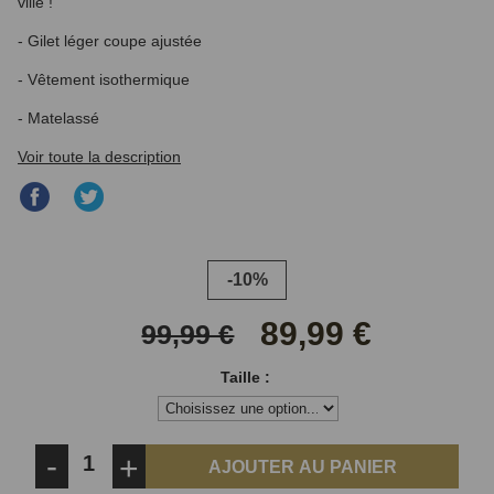
ville !
- Gilet léger coupe ajustée
- Vêtement isothermique
- Matelassé
Voir toute la description
Partager
Partager
sur
sur
Facebook
Twitter
-10%
89,99 €
99,99 €
Taille :
-
+
AJOUTER AU PANIER