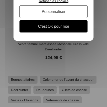
Refuser les cookies
Personnaliser
C'est OK pour moi
Veste femme matelassée Mossdale Dress kaki
Deerhunter
124,95 €
Bonnes affaires
Calendrier de l'avent du chasseur
Deerhunter
Doudounes
Gilets de chasse
Vestes - Blousons
Vêtements de chasse