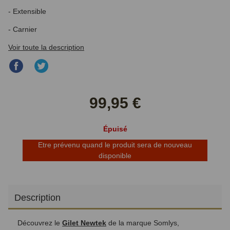
- Extensible
- Carnier
Voir toute la description
Partager
Partager
sur
sur
Facebook
Twitter
99,95 €
Épuisé
Etre prévenu quand le produit sera de nouveau
disponible
Description
Découvrez le
Gilet Newtek
de la marque Somlys,