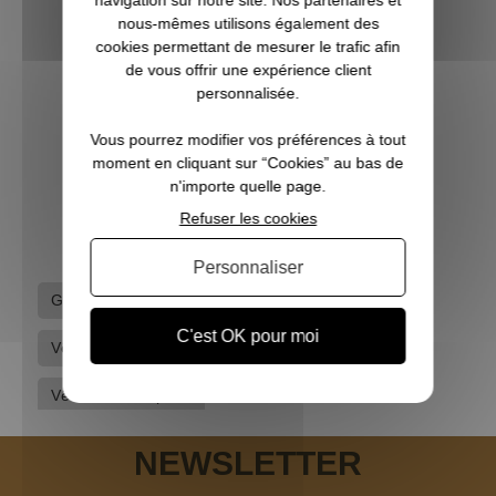
nous-mêmes utilisons également des
cookies permettant de mesurer le trafic afin
de vous offrir une expérience client
personnalisée.
Gilet de chasse Griffon kaki orange PRO HUNT
Vous pourrez modifier vos préférences à tout
moment en cliquant sur “Cookies” au bas de
n'importe quelle page.
78,95 €
Refuser les cookies
Personnaliser
Gilets de chasse
Somlys
C'est OK pour moi
Vêtements de chasse
Vêtements hommes
Vêtements tir sportif
NEWSLETTER