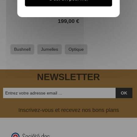
JUMELLE BUSHNELL H2O 8X42 PRISME EN TOIT
199,00 €
Bushnell
Jumelles
Optique
NEWSLETTER
OK
Inscrivez-vous et recevez nos bons plans