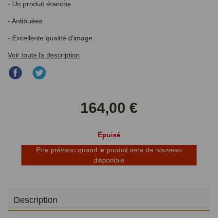
- Un produit étanche
- Antibuées
- Excellente qualité d'image
Voir toute la description
Partager
Partager
sur
sur
Facebook
Twitter
164,00 €
Épuisé
Etre prévenu quand le produit sera de nouveau
disponible
Description