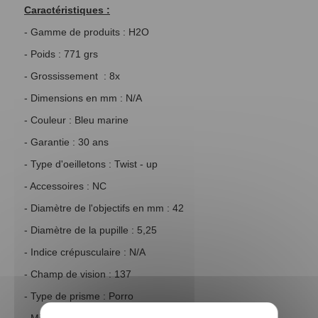
Caractéristiques :
- Gamme de produits : H2O
- Poids : 771 grs
- Grossissement : 8x
- Dimensions en mm : N/A
- Couleur : Bleu marine
- Garantie : 30 ans
- Type d'oeilletons : Twist - up
- Accessoires : NC
- Diamètre de l'objectifs en mm : 42
- Diamètre de la pupille : 5,25
- Indice crépusculaire : N/A
- Champ de vision : 137
- Type de prisme : Porro
- Mise au point : Centrale