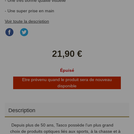
- Une très bonne qualité visuelle
- Une super prise en main
Voir toute la description
Partager
Partager
sur
sur
Facebook
Twitter
21,90 €
Épuisé
Etre prévenu quand le produit sera de nouveau
disponible
Description
Depuis plus de 50 ans, Tasco possède l’un plus grand
choix de produits optiques liés aux sports, à la chasse et à