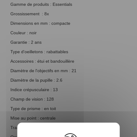
Gamme de produits : Essentials
Grossissement : 8x
Dimensions en mm : compacte
Couleur : noir
Garantie : 2 ans
Type d'oeilletons : rabattables
Accessoires : étui et bandouillère
Diamètre de l'objectifs en mm : 21
Diamètre de la pupille : 2.6
Indice crépusculaire : 13
Champ de vision : 128
Type de prisme : en toit
Mise au point : centrale
Traitement de la lentille : toutes surfaces
Oculaire : NC