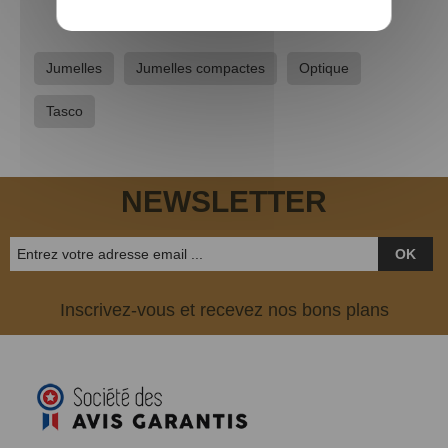
Jumelles
Jumelles compactes
Optique
Tasco
NEWSLETTER
OK
Inscrivez-vous et recevez nos bons plans