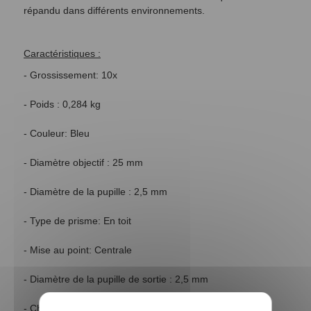
répandu dans différents environnements.
Caractéristiques :
-
Grossissement: 10x
- Poids :
0,284 kg
- Couleur:
Bleu
- Diamètre objectif :
25 mm
- Diamètre de la pupille :
2,5 mm
- Type de prisme:
En toit
- Mise au point:
Centrale
- Diamètre de la pupille de sortie :
2,5 mm
- Champs de vision a 1000m :
108 m