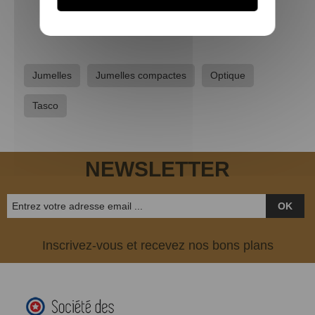
524,90 €
Jumelles
Jumelles compactes
Optique
Tasco
NEWSLETTER
OK
Inscrivez-vous et recevez nos bons plans