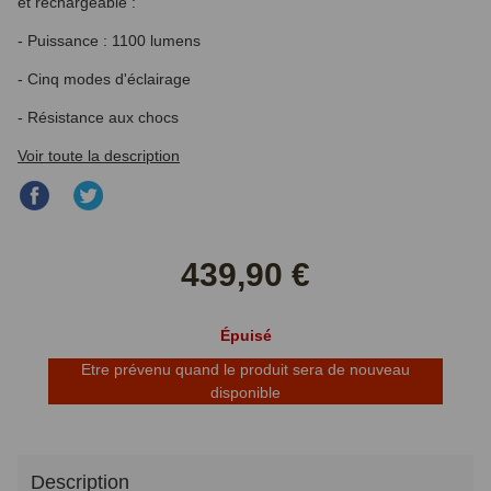
et rechargeable :
- Puissance : 1100 lumens
- Cinq modes d'éclairage
- Résistance aux chocs
Voir toute la description
Partager
Partager
sur
sur
Facebook
Twitter
439,90 €
Épuisé
Etre prévenu quand le produit sera de nouveau
disponible
Description