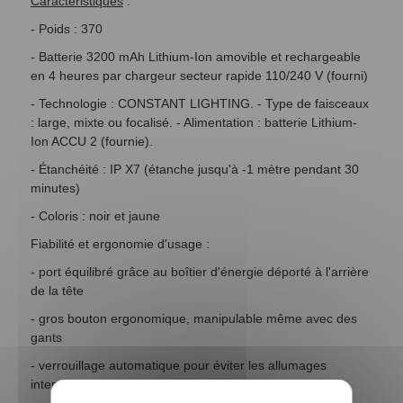
Caractéristiques
:
- Poids : 370
- Batterie 3200 mAh Lithium-Ion amovible et rechargeable
en 4 heures par chargeur secteur rapide 110/240 V (fourni)
- Technologie : CONSTANT LIGHTING. - Type de faisceaux
: large, mixte ou focalisé. - Alimentation : batterie Lithium-
Ion ACCU 2 (fournie).
- Étanchéité : IP X7 (étanche jusqu'à -1 mètre pendant 30
minutes)
- Coloris : noir et jaune
Fiabilité et ergonomie d'usage :
- port équilibré grâce au boîtier d'énergie déporté à l'arrière
de la tête
- gros bouton ergonomique, manipulable même avec des
gants
- verrouillage automatique pour éviter les allumages
intempestifs lors du transport/stockage