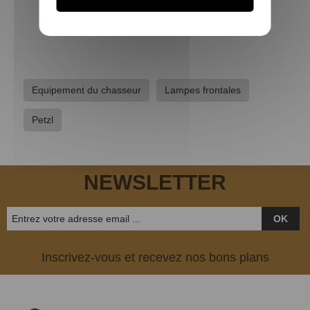
27,90 €
Equipement du chasseur
Lampes frontales
Petzl
NEWSLETTER
OK
Inscrivez-vous et recevez nos bons plans