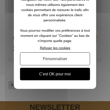
10
nous-mêmes utilisons également des
/10
cookies permettant de mesurer le trafic afin
de vous offrir une expérience client
VOIR L'ATTESTATION
Basé sur 1 avis
personnalisée.
Vous pourrez modifier vos préférences à tout
Acheteur Vérifié
moment en cliquant sur “Cookies” au bas de
n'importe quelle page.
Publié le 16/09/2016 à 14:00
(Date de commande : 16/09/2016)
Livraison rapide, produit conforme. Très bon accueil de la
Refuser les cookies
hotline.
Personnaliser
C'est OK pour moi
Ball-trap
Lanceurs de ball-trap
NEWSLETTER