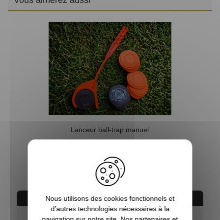
Lanceur ball-trap manuel
5,90 €
AVIS CONCERNANT LE PRODUIT
Nous utilisons des cookies fonctionnels et
d’autres technologies nécessaires à la
navigation sur notre site. Nos partenaires et