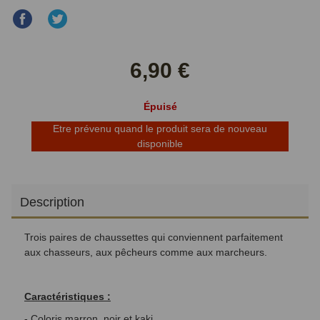
Partager
Partager
sur
sur
Facebook
Twitter
6,90 €
Épuisé
Etre prévenu quand le produit sera de nouveau
disponible
Description
Trois paires de chaussettes qui conviennent parfaitement
aux chasseurs, aux pêcheurs comme aux marcheurs.
Caractéristiques :
- Coloris marron, noir et kaki