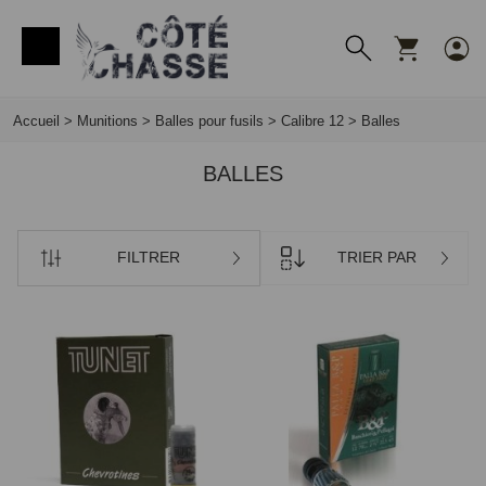
Panneau de gestion des cookies
Accueil
>
Munitions
>
Balles pour fusils
>
Calibre 12
>
Balles
BALLES
FILTRER
TRIER PAR