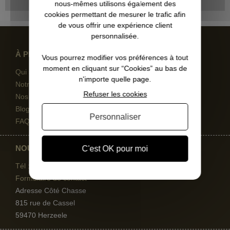
nous-mêmes utilisons également des
cookies permettant de mesurer le trafic afin
de vous offrir une expérience client
personnalisée.
À PROPOS
Vous pourrez modifier vos préférences à tout
moment en cliquant sur “Cookies” au bas de
Qui sommes-nous
n'importe quelle page.
Notre magasin
Refuser les cookies
Nos engagements
Blog et conseils d'experts
Personnaliser
FAQ
NOUS CONTACTER
C'est OK pour moi
Tél : 09 67
11 82 28
Formulaire de contact
Adresse Côté Chasse
815 rue de Cassel
59470 Herzeele