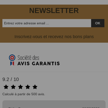
NEWSLETTER
OK
Inscrivez-vous et recevez nos bons plans
(1 avis)
9.2 / 10
Calculé à partir de 500 avis.