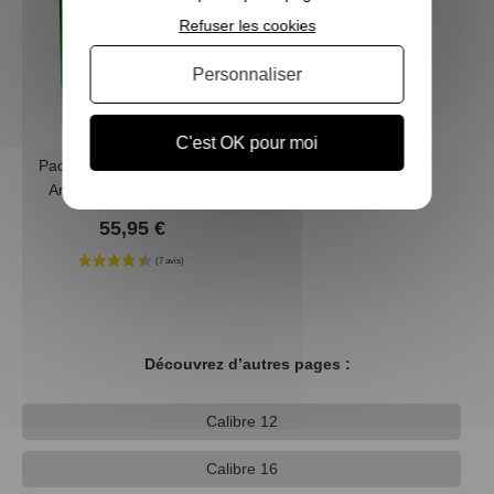
Refuser les cookies
Personnaliser
(4 avis)
C'est OK pour moi
Pack 100 cartouches Mary
Arm Migration 28 cal 20
55,95 €
Découvrez d’autres pages :
Calibre 12
Calibre 16