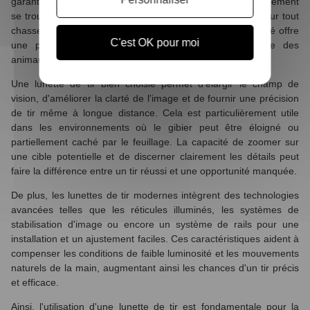
garantir succès et sécurité. En effet, au cœur de cet équipement
se trouve la lunette de tir, un accessoire indispensable pour tout
chasseur visant le grand gibier. Une lunette de tir de qualité offre
C'est OK pour moi
une précision inégalée, essentielle lorsque l'on traque des
animaux tels que le cerf, le sanglier ou le chevreuil.
Une lunette de tir bien choisie permet d'élargir le champ de
vision, d'améliorer la clarté de l'image et de fournir une précision
de tir même à longue distance. Cela est particulièrement utile
dans les environnements où le gibier peut être éloigné ou
partiellement caché par le feuillage. La capacité de zoomer sur
une cible potentielle et de discerner clairement les détails peut
faire la différence entre un tir réussi et une opportunité manquée.
De plus, les lunettes de tir modernes intègrent des technologies
avancées telles que les réticules illuminés, les systèmes de
stabilisation d'image ou encore un système de rails pour une
installation et un ajustement faciles. Ces caractéristiques aident à
compenser les conditions de faible luminosité et les mouvements
naturels de la main, augmentant ainsi les chances d'un tir précis
et efficace.
Ainsi, l'utilisation d'une lunette de tir est fondamentale pour la