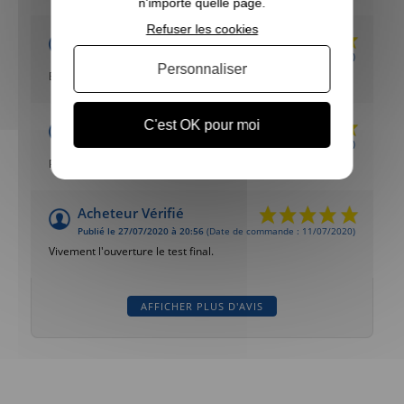
n'importe quelle page.
Refuser les cookies
Acheteur Vérifié
Publié le 09/11/2020 à 14:42
(Date de commande : 03/11/2020)
Personnaliser
Bon produit
Acheteur Vérifié
C'est OK pour moi
Publié le 10/09/2020 à 22:47
(Date de commande : 01/09/2020)
Pigeon au, top
Acheteur Vérifié
Publié le 27/07/2020 à 20:56
(Date de commande : 11/07/2020)
Vivement l'ouverture le test final.
AFFICHER PLUS D'AVIS