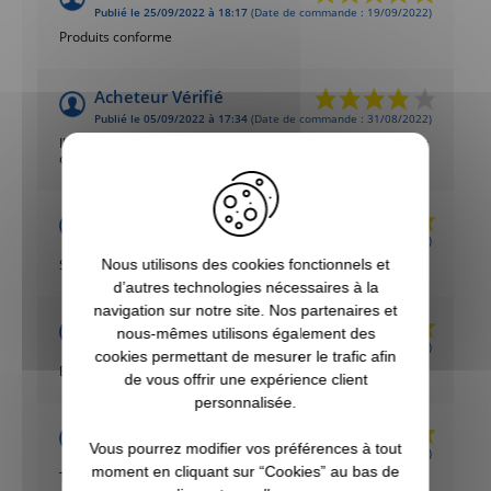
Publié le 25/09/2022 à 18:17
(Date de commande : 19/09/2022)
Produits conforme
Acheteur Vérifié
Publié le 05/09/2022 à 17:34
(Date de commande : 31/08/2022)
Il aurait été bien que le pack soit plus varié dans les positions
des appelants
Acheteur Vérifié
Publié le 07/07/2021 à 21:37
(Date de commande : 29/06/2021)
Super
Nous utilisons des cookies fonctionnels et
d’autres technologies nécessaires à la
navigation sur notre site. Nos partenaires et
Acheteur Vérifié
nous-mêmes utilisons également des
Publié le 09/02/2021 à 22:17
(Date de commande : 02/02/2021)
cookies permettant de mesurer le trafic afin
Bonne qualité et adaptée aux crochets
de vous offrir une expérience client
personnalisée.
Acheteur Vérifié
Vous pourrez modifier vos préférences à tout
Publié le 18/11/2020 à 20:50
(Date de commande : 12/11/2020)
moment en cliquant sur “Cookies” au bas de
Très bon produit de qualité Merci