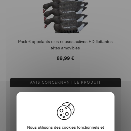
Pack 6 appelants oies rieuses actives HD flottantes
têtes amovibles
89,99 €
AVIS CONCERNANT LE PRODUIT
10
/10
VOIR L'ATTESTATION
Basé sur 7 avis
Nous utilisons des cookies fonctionnels et