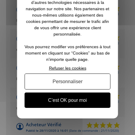
d’autres technologies nécessaires à la
Eric
navigation sur notre site. Nos partenaires et
Publié le 14/09/2025 à 14:26
(Date de commande : 31/08/2025)
nous-mêmes utilisons également des
Parfait
cookies permettant de mesurer le trafic afin
de vous offrir une expérience client
personnalisée.
Acheteur Vérifié
Publié le 20/09/2022 à 20:58
(Date de commande : 15/09/2022)
Vous pourrez modifier vos préférences à tout
tres tres bien
moment en cliquant sur “Cookies” au bas de
n'importe quelle page.
Acheteur Vérifié
Refuser les cookies
Publié le 10/10/2021 à 19:44
(Date de commande : 30/09/2021)
Rien à dire
Personnaliser
Acheteur Vérifié
C'est OK pour moi
Publié le 03/02/2021 à 19:44
(Date de commande : 01/01/2021)
tres bien
Acheteur Vérifié
Publié le 28/11/2020 à 16:01
(Date de commande : 21/11/2020)