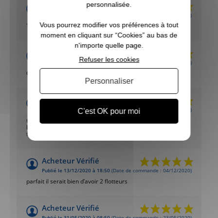
Acheteur Vérifié
personnalisée.
Publié le 18/07/2024 à 10:37
(Date de commande : 11/07/2024)
Vous pourrez modifier vos préférences à tout
Top
moment en cliquant sur “Cookies” au bas de
n'importe quelle page.
PHILIPPE
Refuser les cookies
Publié le 14/07/2024 à 12:17
(Date de commande : 07/07/2024)
Conforme à la commande
Personnaliser
Acheteur Vérifié
Publié le 12/10/2021 à 14:38
(Date de commande : 04/10/2021)
C'est OK pour moi
tout a fait la description du produit commandé, peut être
bémol sur la fixation des appelants à ailes déployées non
fournies dans ce pack
Acheteur Vérifié
Publié le 13/12/2020 à 18:50
(Date de commande : 04/12/2020)
parfait il serait bien d’avoir 2 flotteurs
Acheteur Vérifié
Publié le 31/05/2020 à 08:50
(Date de commande : 23/05/2020)