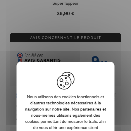
Superflappeur
36,90 €
AVIS CONCERNANT LE PRODUIT
9
/10
VOIR L'ATTESTATION
Basé sur 14 avis
Thomas
Nous utilisons des cookies fonctionnels et
Publié le 27/09/2025 à 16:19
(Date de commande : 14/09/2025)
d’autres technologies nécessaires à la
Le colis a été reçu en temps et en heure. Malgré cela, il
navigation sur notre site. Nos partenaires et
manquait le pigeon volant dans mon pack… Et malgré deux
messages laissés sur la messagerie, je n’ai toujours pas eu
nous-mêmes utilisons également des
de réponse à mon problème. Cordialement
cookies permettant de mesurer le trafic afin
de vous offrir une expérience client