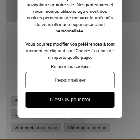
navigation sur notre site. Nos partenaires et
nous-mêmes utilisons également des
cookies permettant de mesurer le trafic afin
de vous offrir une expérience client
personnalisée.
Vous pourrez modifier vos préférences à tout
moment en cliquant sur “Cookies” au bas de
Chaussures de chasse Ibex PRO HUNT
n'importe quelle page.
Refuser les cookies
139,90 €
Personnaliser
C'est OK pour moi
Black-friday
Bonnes affaires
Deerhunter
Ouverture chasse plaine
Pantalons - Fuseaux
Vêtements de chasse
Vêtements femmes