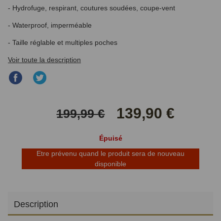
- Hydrofuge, respirant, coutures soudées, coupe-vent
- Waterproof, imperméable
- Taille réglable et multiples poches
Voir toute la description
Partager
Partager
sur
sur
Facebook
Twitter
139,90 €
199,99 €
Épuisé
Etre prévenu quand le produit sera de nouveau
disponible
Description