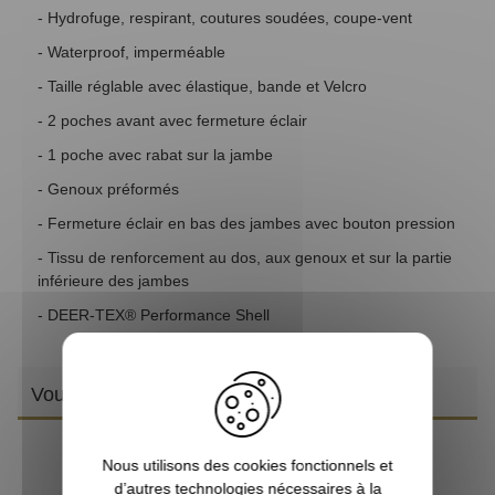
- Hydrofuge, respirant, coutures soudées, coupe-vent
- Waterproof, imperméable
- Taille réglable avec élastique, bande et Velcro
- 2 poches avant avec fermeture éclair
- 1 poche avec rabat sur la jambe
- Genoux préformés
- Fermeture éclair en bas des jambes avec bouton pression
- Tissu de renforcement au dos, aux genoux et sur la partie
inférieure des jambes
- DEER-TEX® Performance Shell
Vous aimerez aussi
Nous utilisons des cookies fonctionnels et
d’autres technologies nécessaires à la