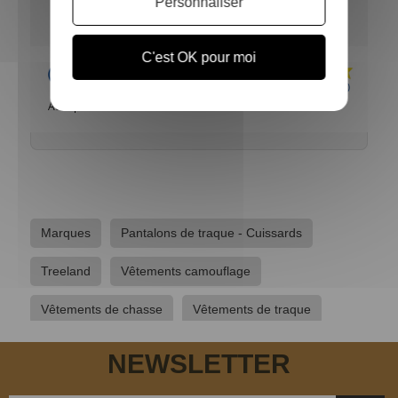
Personnaliser
Basé sur 1 avis
C'est OK pour moi
Acheteur Vérifié
Publié le 16/01/2025 à 01:43
(Date de commande : 25/12/2024)
Au top !!
Marques
Pantalons de traque - Cuissards
Treeland
Vêtements camouflage
Vêtements de chasse
Vêtements de traque
Vêtements hommes
NEWSLETTER