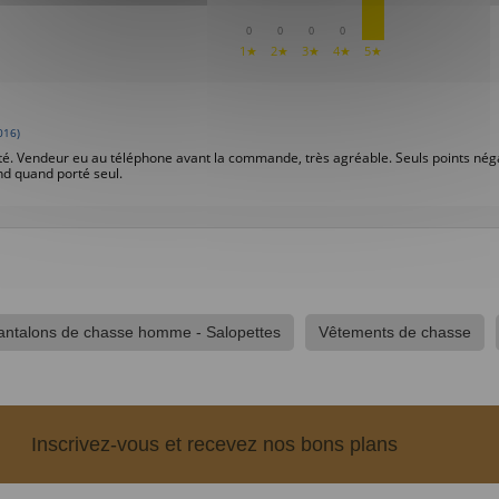
0
0
0
0
1★
2★
3★
4★
5★
016)
ité. Vendeur eu au téléphone avant la commande, très agréable. Seuls points négati
and quand porté seul.
antalons de chasse homme - Salopettes
Vêtements de chasse
Inscrivez-vous et recevez nos bons plans