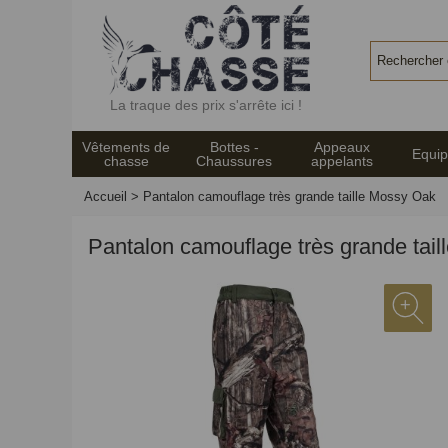
Panneau de gestion des cookies
La traque des prix s'arrête ici !
Vêtements de
Bottes -
Appeaux
Equi
chasse
Chaussures
appelants
Accueil
>
Pantalon camouflage très grande taille Mossy Oak
Pantalon camouflage très grande tai