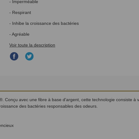
- Imperméable
- Respirant
- Inhibe la croissance des bactéries
- Agréable
Voir toute la description
Partager
Partager
sur
sur
Facebook
Twitter
®. Conçu avec une fibre à base d'argent, cette technologie consiste à v
croissance des bactéries responsables des odeurs.
lencieux