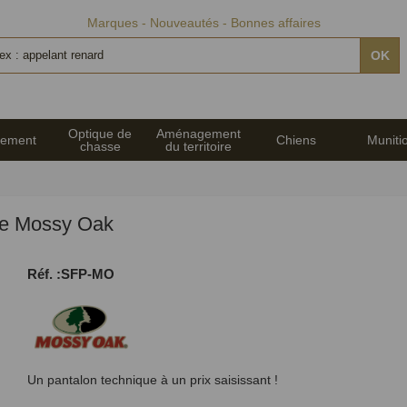
Marques
Nouveautés
Bonnes affaires
OK
Optique de
Aménagement
pement
Chiens
Muniti
chasse
du territoire
lle Mossy Oak
Réf. :SFP-MO
Un pantalon technique à un prix saisissant !