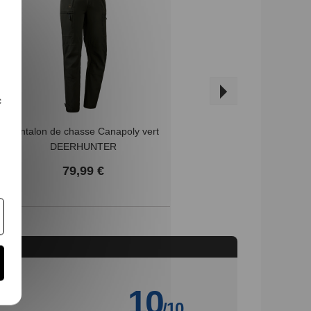
c
Pantalon de chasse Canapoly vert
Pantalon Super
DEERHUNTER
PR
79,99 €
7
10
/10