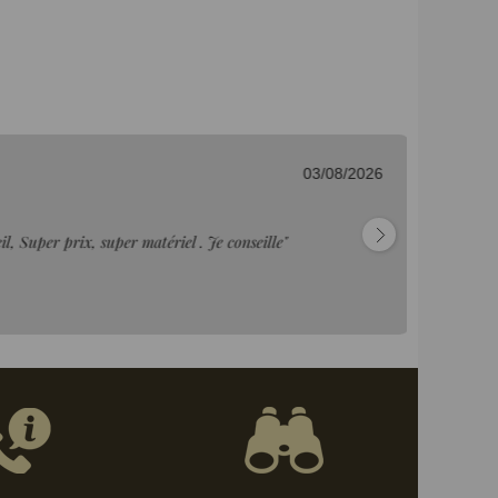
03/08/2026
Ju
l, Super prix, super matériel . Je conseille"
"T