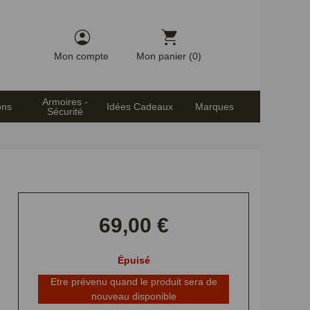
Mon compte
Mon panier (0)
Armoires -
ons
Idées Cadeaux
Marques
Sécurité
69,00 €
Épuisé
Etre prévenu quand le produit sera de
nouveau disponible