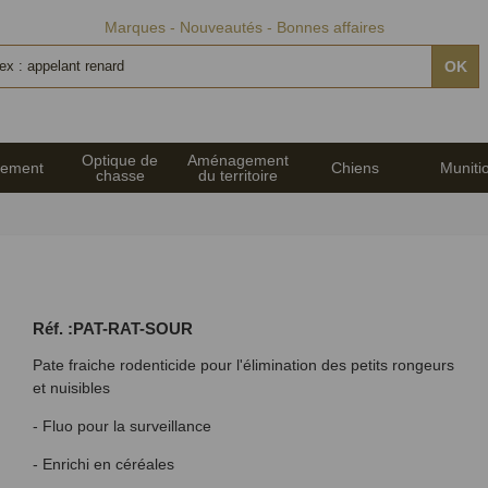
Marques
Nouveautés
Bonnes affaires
OK
Optique de
Aménagement
pement
Chiens
Muniti
chasse
du territoire
Réf. :PAT-RAT-SOUR
Pate fraiche rodenticide pour l'élimination des petits rongeurs
et nuisibles
- Fluo pour la surveillance
- Enrichi en céréales