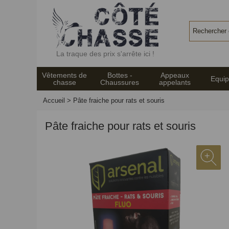
Panneau de gestion des cookies
La traque des prix s'arrête ici !
Vêtements de
Bottes -
Appeaux
Equi
chasse
Chaussures
appelants
Accueil
>
Pâte fraiche pour rats et souris
Pâte fraiche pour rats et souris