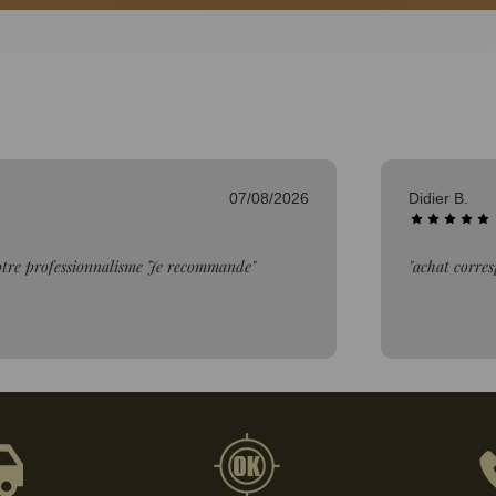
06/08/2026
Bertrand V.
description"
"Bien."