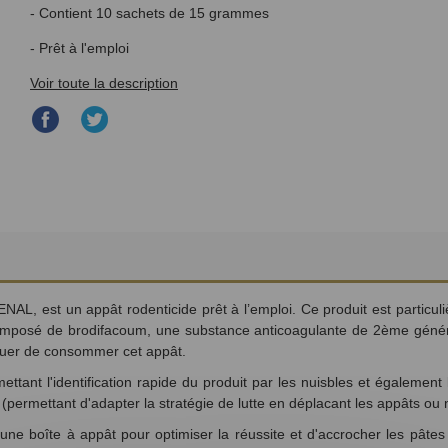
- Contient 10 sachets de 15 grammes
- Prêt à l'emploi
Voir toute la description
Partager
Partager
sur
sur
Facebook
Twitter
AL, est un appât rodenticide prêt à l’emploi. Ce produit est particuliè
t composé de brodifacoum, une substance anticoagulante de 2ème généra
inuer de consommer cet appât.
ttant l'identification rapide du produit par les nuisbles et également l
permettant d'adapter la stratégie de lutte en déplacant les appâts ou n
er une boîte à appât pour optimiser la réussite et d'accrocher les pâ