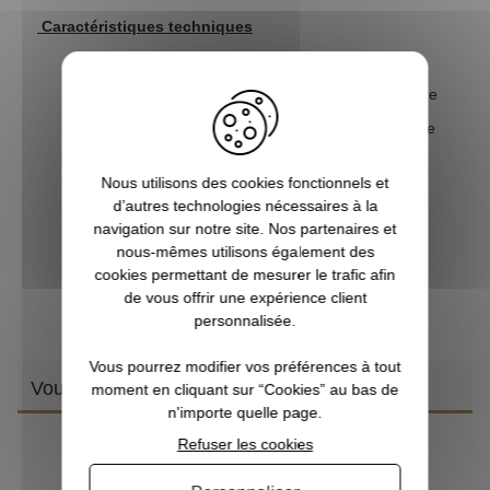
Caractéristiques techniques
Déclenchement
: appui sur palette
Matériau du câble
: acier torsadé haute résistance
Système de fermeture
: auto-serrant avec effet de
verrouillage par traction
Nous utilisons des cookies fonctionnels et
Utilisation
: extérieur – à enterrer et camoufler
d’autres technologies nécessaires à la
Public concerné
: piégeurs agréés uniquement
navigation sur notre site. Nos partenaires et
nous-mêmes utilisons également des
Entretien
: nettoyer après chaque utilisation –
cookies permettant de mesurer le trafic afin
stocker à l’abri de l’humidité
de vous offrir une expérience client
Coloris
: gris
personnalisée.
Vous pourrez modifier vos préférences à tout
Vous aimerez aussi
moment en cliquant sur “Cookies” au bas de
n'importe quelle page.
Refuser les cookies