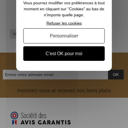
Vous pourrez modifier vos préférences à tout
29,90 €
moment en cliquant sur “Cookies” au bas de
n'importe quelle page.
Refuser les cookies
Idées cadeaux
Personnaliser
C'est OK pour moi
NEWSLETTER
OK
Inscrivez-vous et recevez nos bons plans