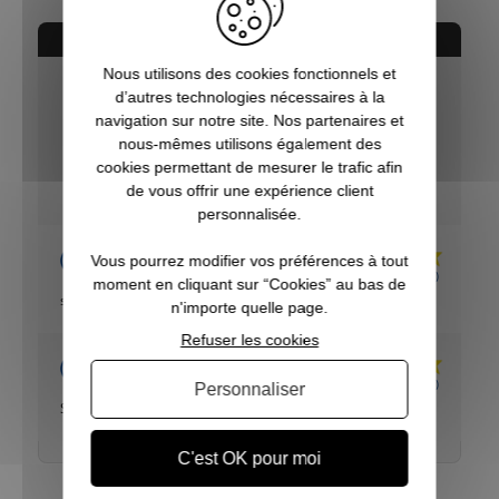
AVIS CONCERNANT LE PRODUIT
Nous utilisons des cookies fonctionnels et
d’autres technologies nécessaires à la
10
navigation sur notre site. Nos partenaires et
/10
nous-mêmes utilisons également des
VOIR L'ATTESTATION
cookies permettant de mesurer le trafic afin
Basé sur 2 avis
de vous offrir une expérience client
personnalisée.
Acheteur Vérifié
Vous pourrez modifier vos préférences à tout
Publié le 22/05/2021 à 16:51
(Date de commande : 15/05/2021)
moment en cliquant sur “Cookies” au bas de
super produit je le conseil
n'importe quelle page.
Refuser les cookies
Acheteur Vérifié
Publié le 03/05/2021 à 16:11
(Date de commande : 27/04/2021)
Personnaliser
Superbe produit merci
C'est OK pour moi